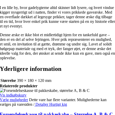
I en lille by, hvor gadelygterne altid skinner lidt lysere, og hvert vindue
kigger nysgerrigt ud i natten, finder vi vores prikkede gaveæske. Med
en overflade dækket af legesyge prikker, tager denne æske dig tilbage
til en tid, hvor hver enkel prik kunne være starten på en ny historie elle
et nyt eventyr.
Denne æske er ikke blot et midlertidigt hjem for en tankefuld gave –
den er en del af selve fejringen. Hver prik repræsenterer en mulighed,
et smil, en invitation til at gætte, drømme og undre sig. Lavet af solidt
bølgepap materiale og med et tryk, der fanger øjet, er denne æske det
ideelle valg for den, der ønsker at sende ikke kun en gave, men også e
oplevelse.
Yderligere information
Størrelse
390 × 180 × 120 mm
Relaterede produkter
Vis indkøbskurv
Vælg muligheder
Dette vare har flere varianter. Mulighederne kan
vælges på varesiden
/
Detaljer
Hurtigt kig
Forsendelseskasse til pakkeskabe – Størrelse A, B & C