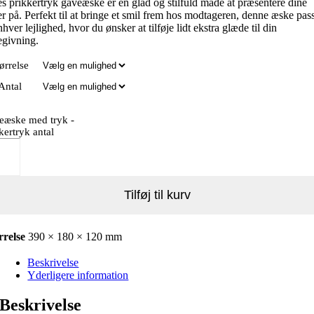
s prikkertryk gaveæske er en glad og stilfuld måde at præsentere dine
r på. Perfekt til at bringe et smil frem hos modtageren, denne æske pas
enhver lejlighed, hvor du ønsker at tilføje lidt ekstra glæde til din
egivning.
ørrelse
Antal
eæske med tryk -
kertryk antal
Tilføj til kurv
rrelse
390 × 180 × 120 mm
Beskrivelse
Yderligere information
Beskrivelse