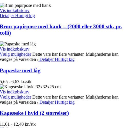
Vis indkøbskurv
Detaljer
Hurtigt kig
Brun papirpose med hank – (2000 eller 3000 stk. pr.
colli)
Vis indkøbskurv
Vælg muligheder
Dette vare har flere varianter. Mulighederne kan
vælges på varesiden
/
Detaljer
Hurtigt kig
Papæske med låg
5,65 - 6,63 kr./stk
Vis indkøbskurv
Vælg muligheder
Dette vare har flere varianter. Mulighederne kan
vælges på varesiden
/
Detaljer
Hurtigt kig
Kageæske i hvid (2 størrelser)
11,61 - 12,40 kr./stk