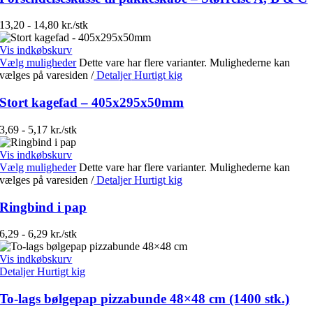
13,20 - 14,80 kr./stk
Vis indkøbskurv
Vælg muligheder
Dette vare har flere varianter. Mulighederne kan
vælges på varesiden
/
Detaljer
Hurtigt kig
Stort kagefad – 405x295x50mm
3,69 - 5,17 kr./stk
Vis indkøbskurv
Vælg muligheder
Dette vare har flere varianter. Mulighederne kan
vælges på varesiden
/
Detaljer
Hurtigt kig
Ringbind i pap
6,29 - 6,29 kr./stk
Vis indkøbskurv
Detaljer
Hurtigt kig
To-lags bølgepap pizzabunde 48×48 cm (1400 stk.)