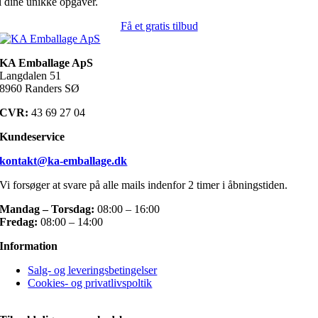
il dine unikke opgaver.
Få et gratis tilbud
KA Emballage ApS
Langdalen 51
8960 Randers SØ
CVR:
43 69 27 04
Kundeservice
kontakt@ka-emballage.dk
Vi forsøger at svare på alle mails indenfor 2 timer i åbningstiden.
Mandag – Torsdag:
08:00 – 16:00
Fredag:
08:00 – 14:00
Information
Salg- og leveringsbetingelser
Cookies- og privatlivspoltik