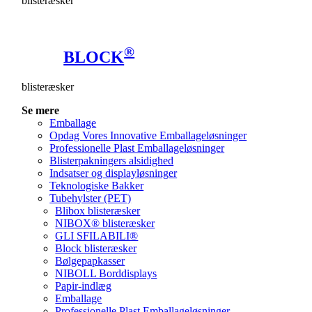
blisteræsker
®
BLOCK
blisteræsker
Se mere
Emballage
Opdag Vores Innovative Emballageløsninger
Professionelle Plast Emballageløsninger
Blisterpakningers alsidighed
Indsatser og displayløsninger
Teknologiske Bakker
Tubehylster (PET)
Blibox blisteræsker
NIBOX® blisteræsker
GLI SFILABILI®
Block blisteræsker
Bølgepapkasser
NIBOLL Borddisplays
Papir-indlæg
Emballage
Professionelle Plast Emballageløsninger