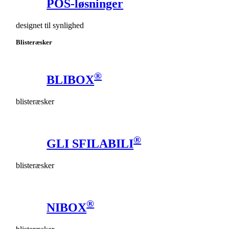
POS-løsninger
designet til synlighed
Blisteræsker
®
BLIBOX
blisteræsker
®
GLI SFILABILI
blisteræsker
®
NIBOX