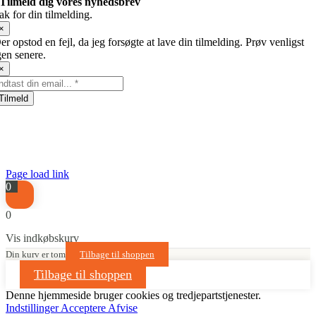
Tilmeld dig vores nyhedsbrev
ak for din tilmelding.
×
er opstod en fejl, da jeg forsøgte at lave din tilmelding. Prøv venligst
gen senere.
×
Tilmeld
Page load link
0
0
Vis indkøbskurv
Din kurv er tom
Tilbage til shoppen
Tilbage til shoppen
Denne hjemmeside bruger cookies og tredjepartstjenester.
Indstillinger
Acceptere
Afvise