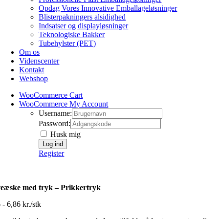
Opdag Vores Innovative Emballageløsninger
Blisterpakningers alsidighed
Indsatser og displayløsninger
Teknologiske Bakker
Tubehylster (PET)
Om os
Videnscenter
Kontakt
Webshop
WooCommerce Cart
WooCommerce My Account
Username:
Password:
Husk mig
Register
eæske med tryk – Prikkertryk
 - 6,86 kr./stk