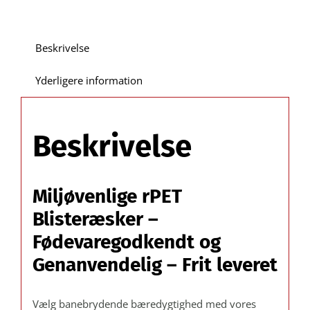
indvendig
A:
142 B:
Beskrivelse
192
C:
Yderligere information
55
mm
/
Beskrivelse
Udvendig
mål
E:
Miljøvenlige rPET
180
F:
Blisteræsker –
249 mm.
Fødevaregodkendt og
–
Genanvendelig – Frit leveret
Paller
á
1056
Vælg banebrydende bæredygtighed med vores