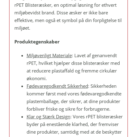
stk.
rPET Blisteræsker, en optimal løsning for ethvert
antal
miljøbevidst brand. Disse æsker er ikke bare
effektive, men også et symbol på din forpligtelse til
miljøet.
Produktegenskaber
Miljøvenligt Materiale
: Lavet af genanvendt
rPET, hvilket hjælper disse blisteræsker med
at reducere plastaffald og fremme cirkulær
økonomi.
Fødevaregodkendt Sikkerhed
: Sikkerheden
kommer først med vores fødevaregodkendte
plastemballage, der sikrer, at dine produkter
forbliver friske og sikre for forbrugerne.
Klar og Stærk Design
: Vores rPET blisteræsker
byder på enestående klarhed, der fremviser
dine produkter, samtidig med at de beskytter