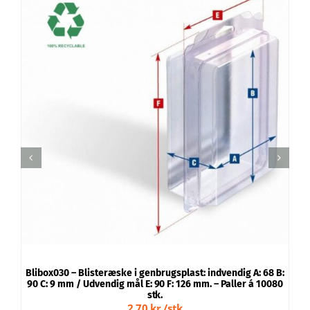
TILFØJ TIL KURV
/
DETALJER
Blibox030 – Blisteræske i genbrugsplast: indvendig A: 68 B:
B
90 C: 9 mm / Udvendig mål E: 90 F: 126 mm. – Paller á 10080
8
stk.
2,70 kr./stk