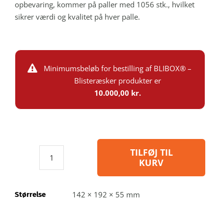
opbevaring, kommer på paller med 1056 stk., hvilket
sikrer værdi og kvalitet på hver palle.
Minimumsbeløb for bestilling af BLIBOX® –
Blisteræsker produkter er
10.000,00 kr.
TILFØJ TIL
KURV
Blibox070
-
Blisteræske
142 × 192 × 55 mm
Størrelse
i
genbrugsplast: