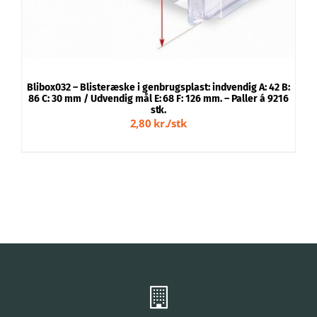
Blibox032 – Blisteræske i genbrugsplast: indvendig A: 42 B:
B
86 C: 30 mm / Udvendig mål E: 68 F: 126 mm. – Paller á 9216
stk.
2,80 kr./stk