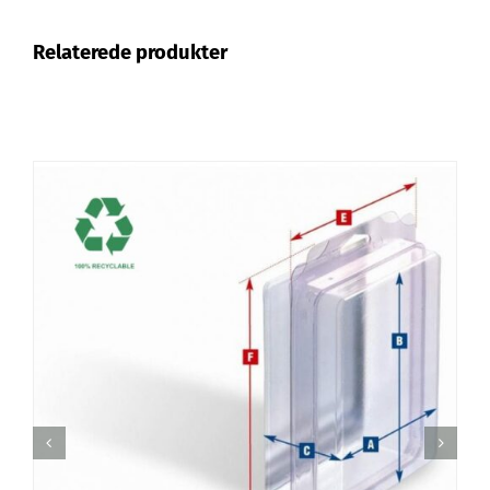
Relaterede produkter
TILFØJ TIL KURV
/
DETALJER