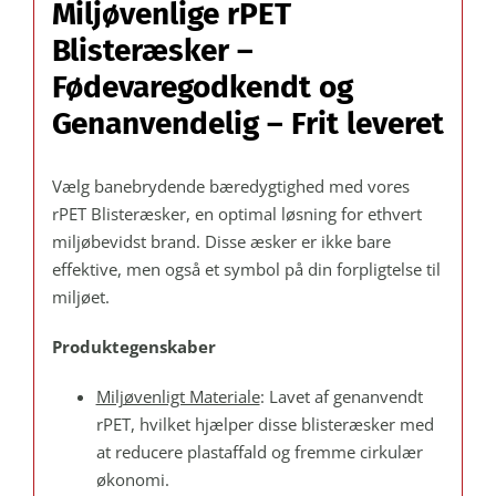
Miljøvenlige rPET
180
F:
Blisteræsker –
249 mm.
Fødevaregodkendt og
–
Genanvendelig – Frit leveret
Paller
á
1056
Vælg banebrydende bæredygtighed med vores
stk.
rPET Blisteræsker, en optimal løsning for ethvert
antal
miljøbevidst brand. Disse æsker er ikke bare
effektive, men også et symbol på din forpligtelse til
miljøet.
Produktegenskaber
Miljøvenligt Materiale
: Lavet af genanvendt
rPET, hvilket hjælper disse blisteræsker med
at reducere plastaffald og fremme cirkulær
økonomi.