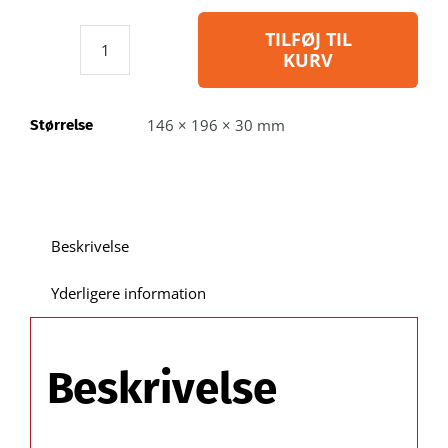
TILFØJ TIL
KURV
Blibox071
-
Blisteræske
146 × 196 × 30 mm
Størrelse
i
genbrugsplast:
indvendig
A:
146 B:
Beskrivelse
196
C:
Yderligere information
30
mm
/
Beskrivelse
Udvendig
mål
E: