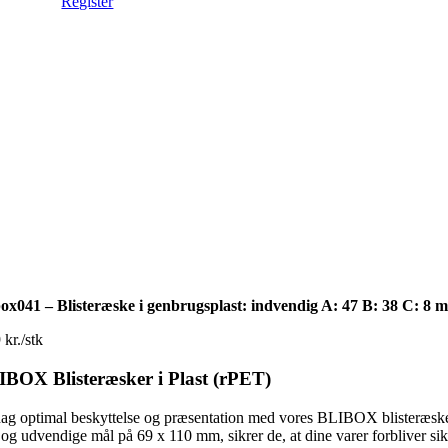
Register
box041 – Blisteræske i genbrugsplast: indvendig A: 47 B: 38 C: 8 
 kr./stk
BOX Blisteræsker i Plast (rPET)
g optimal beskyttelse og præsentation med vores BLIBOX blisteræsker. D
g udvendige mål på 69 x 110 mm, sikrer de, at dine varer forbliver sikr