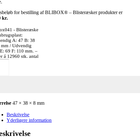
e.
eløb for bestilling af BLIBOX® – Blisteræsker produkter er
 kr.
ox041 - Blisteræske
nbrugsplast:
endig A: 47 B: 38
8 mm / Udvendig
E: 69 F: 110 mm. –
er á 12960 stk. antal
rrelse
47 × 38 × 8 mm
Beskrivelse
Yderligere information
eskrivelse