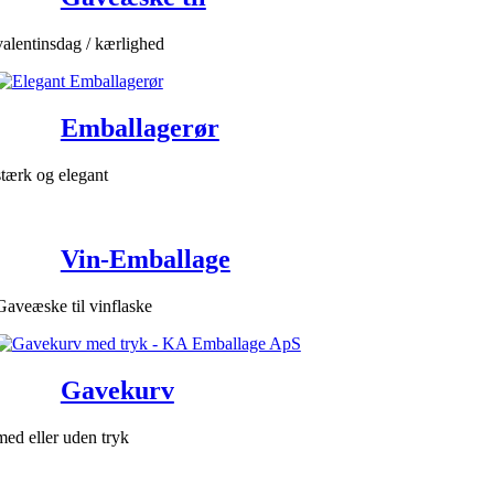
valentinsdag / kærlighed
Emballagerør
stærk og elegant
Vin-Emballage
Gaveæske til vinflaske
Gavekurv
med eller uden tryk