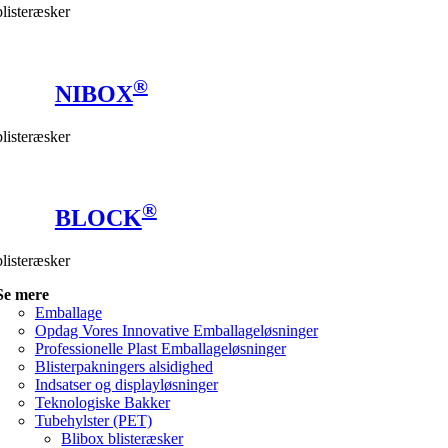
blisteræsker
®
NIBOX
blisteræsker
®
BLOCK
blisteræsker
Se mere
Emballage
Opdag Vores Innovative Emballageløsninger
Professionelle Plast Emballageløsninger
Blisterpakningers alsidighed
Indsatser og displayløsninger
Teknologiske Bakker
Tubehylster (PET)
Blibox blisteræsker