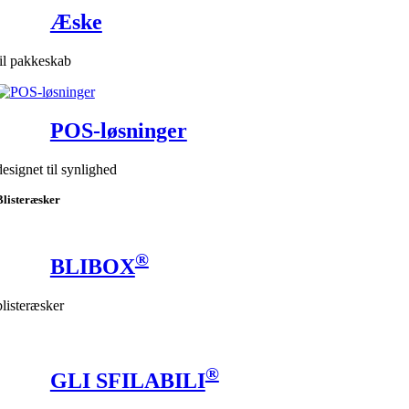
Æske
til pakkeskab
POS-løsninger
designet til synlighed
Blisteræsker
®
BLIBOX
blisteræsker
®
GLI SFILABILI