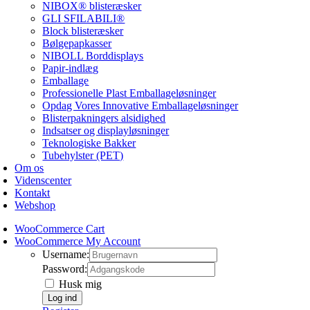
NIBOX® blisteræsker
GLI SFILABILI®
Block blisteræsker
Bølgepapkasser
NIBOLL Borddisplays
Papir-indlæg
Emballage
Professionelle Plast Emballageløsninger
Opdag Vores Innovative Emballageløsninger
Blisterpakningers alsidighed
Indsatser og displayløsninger
Teknologiske Bakker
Tubehylster (PET)
Om os
Videnscenter
Kontakt
Webshop
WooCommerce Cart
WooCommerce My Account
Username:
Password:
Husk mig