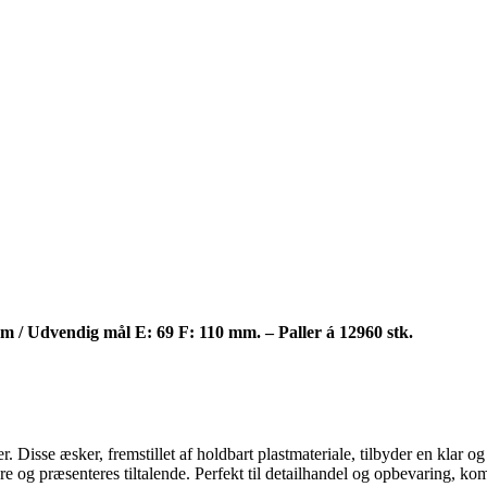
mm / Udvendig mål E: 69 F: 110 mm. – Paller á 12960 stk.
isse æsker, fremstillet af holdbart plastmateriale, tilbyder en klar o
e og præsenteres tiltalende. Perfekt til detailhandel og opbevaring, kom