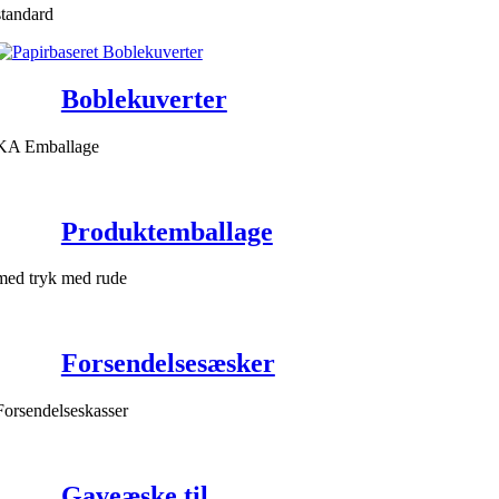
standard
Boblekuverter
KA Emballage
Produktemballage
med tryk med rude
Forsendelsesæsker
Forsendelseskasser
Gaveæske til