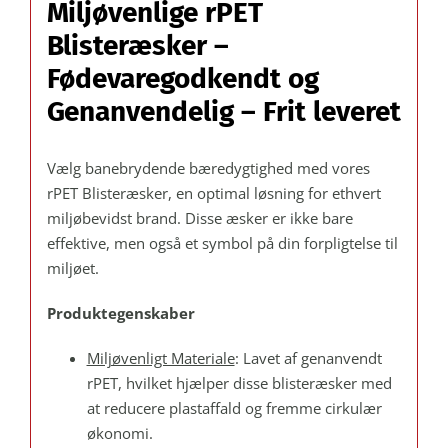
Miljøvenlige rPET
69
F:
Blisteræsker –
110
Fødevaregodkendt og
mm.
Genanvendelig – Frit leveret
–
Paller
á
Vælg banebrydende bæredygtighed med vores
12480
rPET Blisteræsker, en optimal løsning for ethvert
stk.
miljøbevidst brand. Disse æsker er ikke bare
antal
effektive, men også et symbol på din forpligtelse til
miljøet.
Produktegenskaber
Miljøvenligt Materiale
: Lavet af genanvendt
rPET, hvilket hjælper disse blisteræsker med
at reducere plastaffald og fremme cirkulær
økonomi.