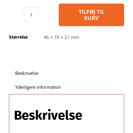
TILFØJ TIL
KURV
Blibox040
-
Blisteræske
46 × 70 × 21 mm
Størrelse
i
genbrugsplast:
indvendig
A:
46 B:
Beskrivelse
70
C:
Yderligere information
21
mm
/
Beskrivelse
Udvendig
mål
E: