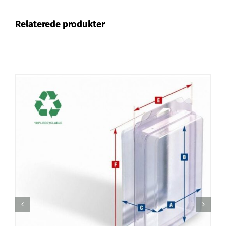
Relaterede produkter
TILFØJ TIL KURV
/
DETALJER