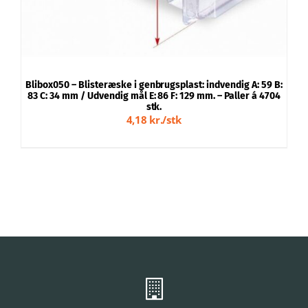
Blibox050 – Blisteræske i genbrugsplast: indvendig A: 59 B:
B
83 C: 34 mm / Udvendig mål E: 86 F: 129 mm. – Paller á 4704
1
stk.
4,18 kr./stk