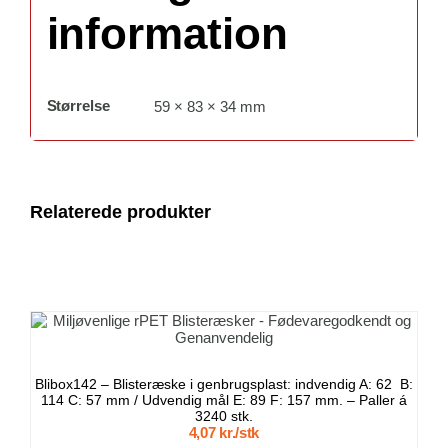
information
Størrelse
59 × 83 × 34 mm
Relaterede produkter
TILFØJ TIL KURV
/
DETALJER
Blibox142 – Blisteræske i genbrugsplast: indvendig A: 62 B:
114 C: 57 mm / Udvendig mål E: 89 F: 157 mm. – Paller á
3240 stk.
4,07 kr./stk