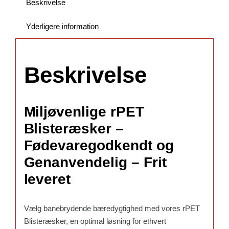
Beskrivelse
83
C:
Yderligere information
34
mm
/
Beskrivelse
Udvendig
mål
E:
Miljøvenlige rPET
86
F:
Blisteræsker –
129
Fødevaregodkendt og
mm.
Genanvendelig – Frit
–
leveret
Paller
á
4704
Vælg banebrydende bæredygtighed med vores rPET
stk.
Blisteræsker, en optimal løsning for ethvert
antal