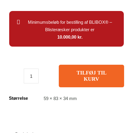
Minimumsbeløb for bestilling af BLIBOX® –
Blisteræsker produkter er
10.000,00 kr.
TILFØJ TIL
KURV
Blibox050
-
Blisteræske
Størrelse
59 × 83 × 34 mm
i
genbrugsplast:
indvendig
A:
59 B: