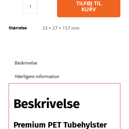
TILFØJ TIL
KURV
Tubehylster-
1-
5000
33 × 27 × 157 mm
Størrelse
-
Materiale:
PET
-
Størrelse:
Beskrivelse
33x27x157
mm
Yderligere information
-
Antal:
5000
Beskrivelse
stk.
antal
Premium PET Tubehylster