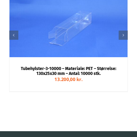
TILFØJ TIL KURV
/
DETALJER
Tubehylster-3-10000 – Materiale: PET – Størrelse:
T
130x25x30 mm – Antal: 10000 stk.
13.200,00
kr.