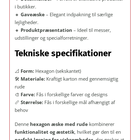
i butikker.
🔸
Gaveæske
– Elegant indpakning til særlige
lejligheder.
🔸
Produktpræsentation
– Ideel til messer,
udstillinger og specialforretninger.
Tekniske specifikationer
📐
Form:
Hexagon (sekskantet)
🛠
Materiale:
Kraftigt karton med gennemsigtig
rude
🎨
Farve:
Fås i forskellige farver og designs
📏
Størrelse:
Fås i forskellige mål afhængigt af
behov
Denne
hexagon æske med rude
kombinerer
funktionalitet og æstetik
, hvilket gør den til en
perfekt løsning for virksomheder
, der ønsker at