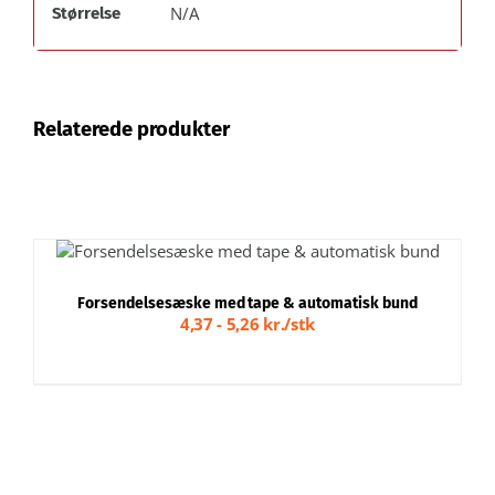
N/A
Størrelse
Relaterede produkter
DETTE
VÆLG MULIGHEDER
/
VARE
DETALJER
HAR
Forsendelsesæske med tape & automatisk bund
FLERE
4,37 - 5,26 kr./stk
VARIANTER.
MULIGHEDERNE
KAN
VÆLGES
PÅ
VARESIDEN