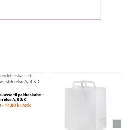
DETTE
 MULIGHEDER
/
VARE
HURTIGT KIG
HAR
FLERE
skasse til pakkeskabe –
VARIANTER.
rrelse A, B & C
MULIGHEDERNE
 - 14,80 kr./stk
HURTIGT KIG
KAN
VÆLGES
PÅ
VARESIDEN