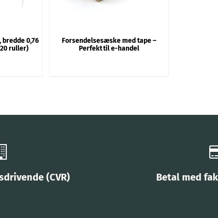
, bredde 0,76
Forsendelsesæske med tape –
 20 ruller)
Perfekt til e-handel
vsdrivende (CVR)
Betal med fak