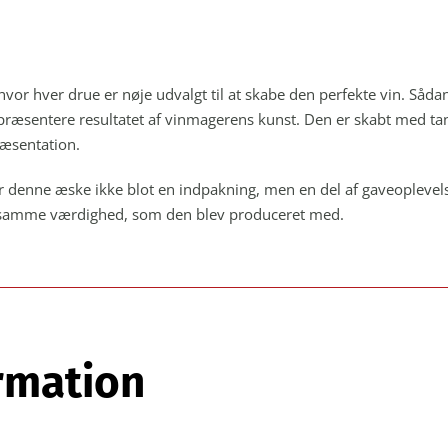
vor hver drue er nøje udvalgt til at skabe den perfekte vin. Såd
 præsentere resultatet af vinmagerens kunst. Den er skabt med tan
æsentation.
r denne æske ikke blot en indpakning, men en del af gaveoplevels
med samme værdighed, som den blev produceret med.
ormation