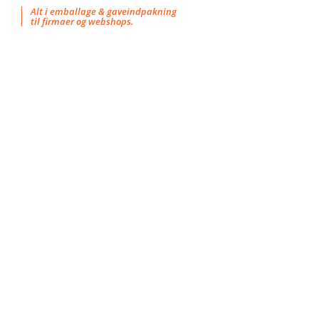
Skip
Alt i emballage & gaveindpakning
til firmaer og webshops.
to
content