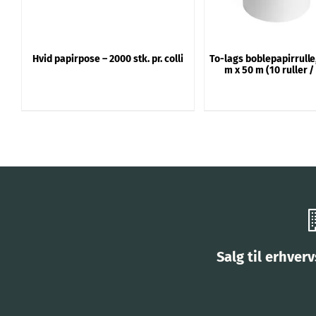
Hvid papirpose – 2000 stk. pr. colli
To-lags boblepapirrulle
m x 50 m (10 ruller /
Salg til erhver