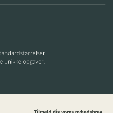
standardstørrelser
ne unikke opgaver.
Tilmeld dig vores nyhedsbrev