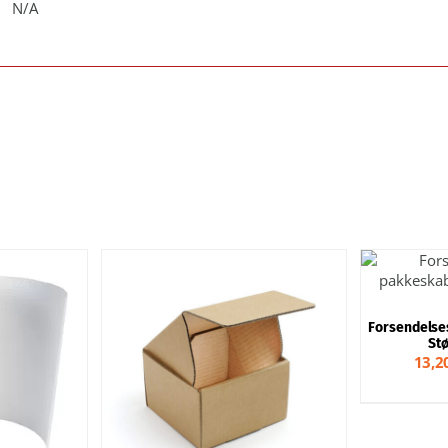
N/A
VÆLG
Forsendelse
Stø
13,20
G
HURTIGT KIG