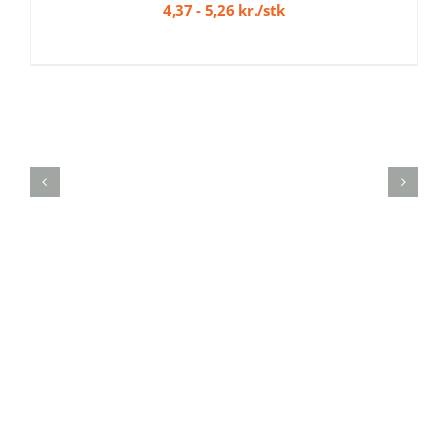
4,37 - 5,26 kr./stk
VARIANTER.
MULIGHEDERNE
KAN
VÆLGES
PÅ
VARESIDEN