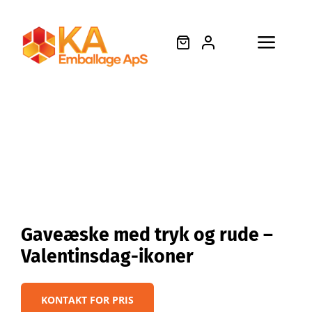
Skip
to
content
Toggl
Søg
Navig
efter:
Forside
Produkter
Om os
Gaveæske med tryk og rude –
Valentinsdag-ikoner
Videnscenter
KONTAKT FOR PRIS