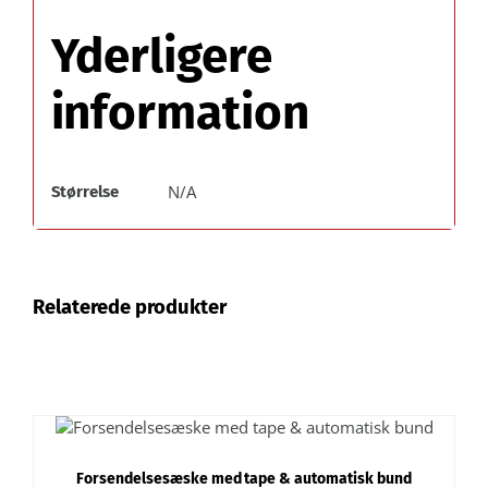
Yderligere
information
N/A
Størrelse
Relaterede produkter
DETTE
VÆLG MULIGHEDER
/
VARE
DETALJER
HAR
Forsendelsesæske med tape & automatisk bund
FLERE