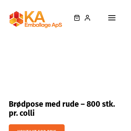
Skip
to
content
Toggl
Søg
Navig
efter:
Forside
Produkter
Om os
Brødpose med rude – 800 stk.
pr. colli
Videnscenter