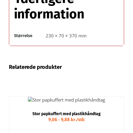
information
230 × 70 × 370 mm
Størrelse
Relaterede produkter
DETTE
VÆLG MULIGHEDER
/
VARE
DETALJER
HAR
Stor papkuffert med plastikhåndtag
FLERE
9,06 - 9,88 kr./stk
VARIANTER.
MULIGHEDERNE