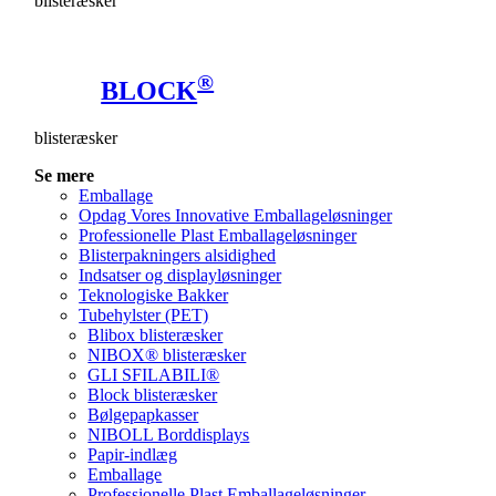
blisteræsker
®
BLOCK
blisteræsker
Se mere
Emballage
Opdag Vores Innovative Emballageløsninger
Professionelle Plast Emballageløsninger
Blisterpakningers alsidighed
Indsatser og displayløsninger
Teknologiske Bakker
Tubehylster (PET)
Blibox blisteræsker
NIBOX® blisteræsker
GLI SFILABILI®
Block blisteræsker
Bølgepapkasser
NIBOLL Borddisplays
Papir-indlæg
Emballage
Professionelle Plast Emballageløsninger