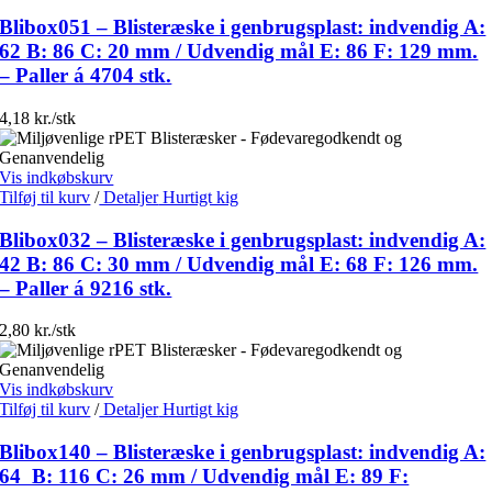
Blibox051 – Blisteræske i genbrugsplast: indvendig A:
62 B: 86 C: 20 mm / Udvendig mål E: 86 F: 129 mm.
– Paller á 4704 stk.
4,18 kr./stk
Vis indkøbskurv
Tilføj til kurv
/
Detaljer
Hurtigt kig
Blibox032 – Blisteræske i genbrugsplast: indvendig A:
42 B: 86 C: 30 mm / Udvendig mål E: 68 F: 126 mm.
– Paller á 9216 stk.
2,80 kr./stk
Vis indkøbskurv
Tilføj til kurv
/
Detaljer
Hurtigt kig
Blibox140 – Blisteræske i genbrugsplast: indvendig A:
64 B: 116 C: 26 mm / Udvendig mål E: 89 F: