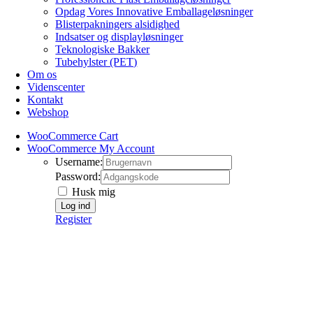
Opdag Vores Innovative Emballageløsninger
Blisterpakningers alsidighed
Indsatser og displayløsninger
Teknologiske Bakker
Tubehylster (PET)
Om os
Videnscenter
Kontakt
Webshop
WooCommerce Cart
WooCommerce My Account
Username:
Password:
Husk mig
Register