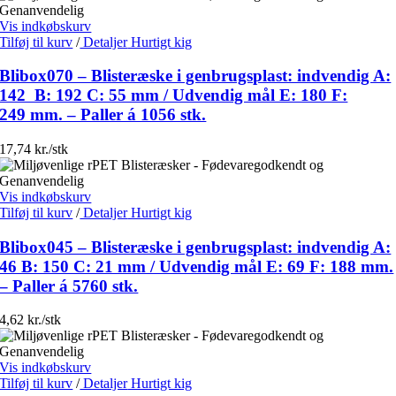
Vis indkøbskurv
Tilføj til kurv
/
Detaljer
Hurtigt kig
Blibox070 – Blisteræske i genbrugsplast: indvendig A:
142 B: 192 C: 55 mm / Udvendig mål E: 180 F:
249 mm. – Paller á 1056 stk.
17,74 kr./stk
Vis indkøbskurv
Tilføj til kurv
/
Detaljer
Hurtigt kig
Blibox045 – Blisteræske i genbrugsplast: indvendig A:
46 B: 150 C: 21 mm / Udvendig mål E: 69 F: 188 mm.
– Paller á 5760 stk.
4,62 kr./stk
Vis indkøbskurv
Tilføj til kurv
/
Detaljer
Hurtigt kig