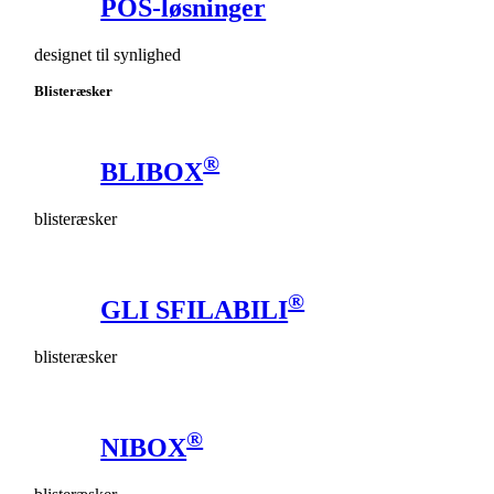
POS-løsninger
designet til synlighed
Blisteræsker
®
BLIBOX
blisteræsker
®
GLI SFILABILI
blisteræsker
®
NIBOX