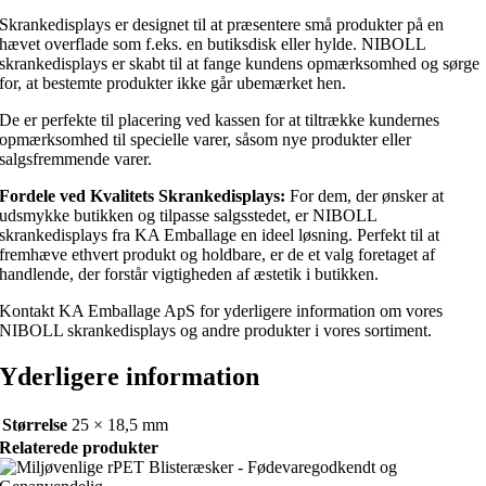
Skrankedisplays er designet til at præsentere små produkter på en
hævet overflade som f.eks. en butiksdisk eller hylde. NIBOLL
skrankedisplays er skabt til at fange kundens opmærksomhed og sørge
for, at bestemte produkter ikke går ubemærket hen.
De er perfekte til placering ved kassen for at tiltrække kundernes
opmærksomhed til specielle varer, såsom nye produkter eller
salgsfremmende varer.
Fordele ved Kvalitets Skrankedisplays:
For dem, der ønsker at
udsmykke butikken og tilpasse salgsstedet, er NIBOLL
skrankedisplays fra KA Emballage en ideel løsning. Perfekt til at
fremhæve ethvert produkt og holdbare, er de et valg foretaget af
handlende, der forstår vigtigheden af æstetik i butikken.
Kontakt KA Emballage ApS for yderligere information om vores
NIBOLL skrankedisplays og andre produkter i vores sortiment.
Yderligere information
Størrelse
25 × 18,5 mm
Relaterede produkter