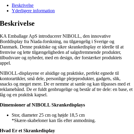
Beskrivelse
Yderligere information
Beskrivelse
KA Emballage ApS introducerer NIBOLL, den innovative
Borddisplay fra Niada-forskning, nu tilgængelig i Sverige og
Danmark. Denne praktiske og sikre skrankedisplay er ideelle til at
fremvise og lette tilgængeligheden af salgsfremmende produkter,
tilbudsvare og nyheder, med en design, der forstærker produktets
appel.
NIBOLL-displayene er alsidige og praktiske, perfekt egnede til
kontorartikler, små dele, personlige plejeprodukter, gadgets, slik,
snacks og meget mere. De er nemme at samle og kan tilpasses med et
reklamebånd. De er fuldt genbrugelige og består af tre dele: en base, et
låg og en praktisk kapsel.
Dimensioner af NIBOLL Skrankedisplays
Stor, diameter 25 cm og højde 18,5 cm
*Skære-skabeloner kan fås efter anmodning.
Hvad Er et Skrankedisplay