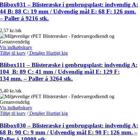
Blibox031 – Blisteræske i genbrugsplast: indvendig A:
44 B: 88 C: 19 mm / Udvendig mål E: 68 F: 126 mm.
– Paller á 9216 stk.
2,57 kr./stk
Vis indkøbskurv
Tilføj til kurv
/
Detaljer
Hurtigt kig
Blibox111 – Blisteræske i genbrugsplast: indvendig A:
104 B: 89 C: 41 mm / Udvendig mål E: 129 F:
134 mm. – Paller á 3264 stk.
5,40 kr./stk
Vis indkøbskurv
Tilføj til kurv
/
Detaljer
Hurtigt kig
Blibox030 – Blisteræske i genbrugsplast: indvendig A:
68 B: 90 C: 9 mm / Udvendig mål E: 90 F: 126 mm. –
Paller á 10080 stk.