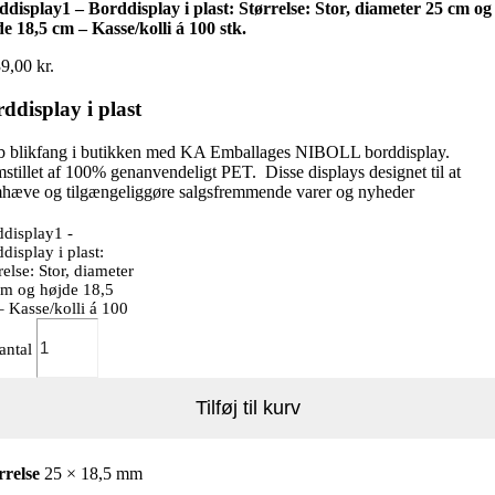
display1 – Borddisplay i plast: Størrelse: Stor, diameter 25 cm og
e 18,5 cm – Kasse/kolli á 100 stk.
39,00
kr.
ddisplay i plast
b blikfang i butikken med KA Emballages NIBOLL borddisplay.
stillet af 100% genanvendeligt PET. Disse displays designet til at
mhæve og tilgængeliggøre salgsfremmende varer og nyheder
display1 -
display i plast:
relse: Stor, diameter
cm og højde 18,5
 Kasse/kolli á 100
 antal
Tilføj til kurv
rrelse
25 × 18,5 mm