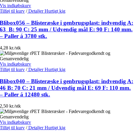
Vis indkøbskurv
Tilføj til kurv
/
Detaljer
Hurtigt kig
Blibox056 – Blisteræske i genbrugsplast: indvendig A:
63 B: 90 C: 25 mm / Udvendig mål E: 90 F: 140 mm.
– Paller á 3780 stk.
4,28 kr./stk
Vis indkøbskurv
Tilføj til kurv
/
Detaljer
Hurtigt kig
Blibox040 – Blisteræske i genbrugsplast: indvendig A:
46 B: 70 C: 21 mm / Udvendig mål E: 69 F: 110 mm.
– Paller á 12480 stk.
2,50 kr./stk
Vis indkøbskurv
Tilføj til kurv
/
Detaljer
Hurtigt kig