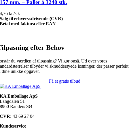
157 mm. – Paller á 3240 stk.
4,76 kr./stk
Salg til erhvervsdrivende (CVR)
Betal med faktura eller EAN
Tilpasning efter Behov
orstår du værdien af tilpasning? Vi gør også. Ud over vores
tandardstørrelser tilbyder vi skræddersyede løsninger, der passer perfekt
il dine unikke opgaver.
Få et gratis tilbud
KA Emballage ApS
Langdalen 51
8960 Randers SØ
CVR:
43 69 27 04
Kundeservice