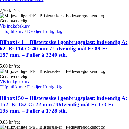
2,70 kr./stk
Vis indkøbskurv
Tilføj til kurv
/
Detaljer
Hurtigt kig
Blibox141 – Blisteræske i genbrugsplast: indvendig A:
62 B: 114 C: 40 mm / Udvendig mål E: 89 F:
157 mm. – Paller á 3240 stk.
5,60 kr./stk
Vis indkøbskurv
Tilføj til kurv
/
Detaljer
Hurtigt kig
Blibox150 – Blisteræske i genbrugsplast: indvendig A:
152 B: 152 C: 22 mm / Udvendig mål E: 173 F:
195 mm. – Paller á 1728 stk.
9,83 kr./stk