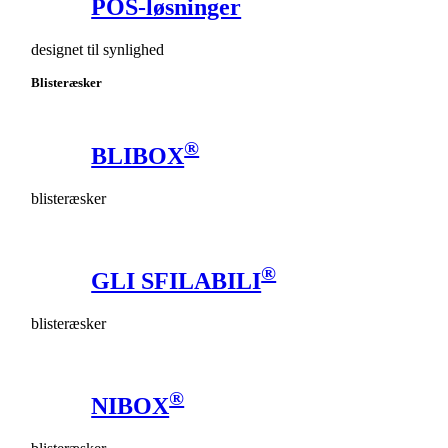
POS-løsninger
designet til synlighed
Blisteræsker
®
BLIBOX
blisteræsker
®
GLI SFILABILI
blisteræsker
®
NIBOX