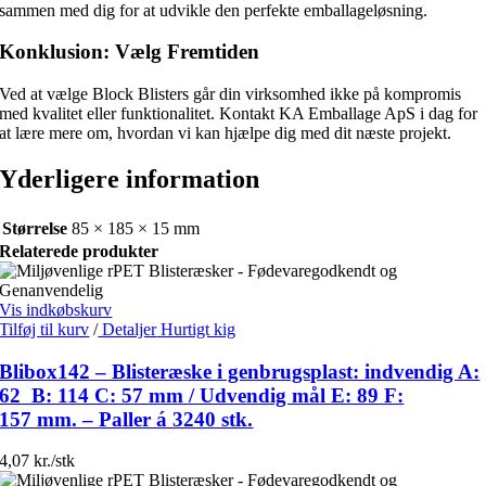
sammen med dig for at udvikle den perfekte emballageløsning.
Konklusion: Vælg Fremtiden
Ved at vælge Block Blisters går din virksomhed ikke på kompromis
med kvalitet eller funktionalitet. Kontakt KA Emballage ApS i dag for
at lære mere om, hvordan vi kan hjælpe dig med dit næste projekt.
Yderligere information
Størrelse
85 × 185 × 15 mm
Relaterede produkter
Vis indkøbskurv
Tilføj til kurv
/
Detaljer
Hurtigt kig
Blibox142 – Blisteræske i genbrugsplast: indvendig A:
62 B: 114 C: 57 mm / Udvendig mål E: 89 F:
157 mm. – Paller á 3240 stk.
4,07 kr./stk