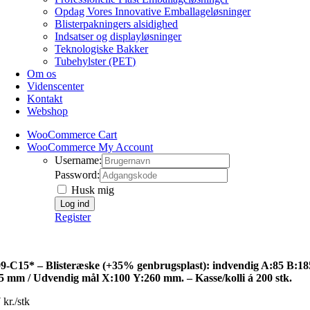
Opdag Vores Innovative Emballageløsninger
Blisterpakningers alsidighed
Indsatser og displayløsninger
Teknologiske Bakker
Tubehylster (PET)
Om os
Videnscenter
Kontakt
Webshop
WooCommerce Cart
WooCommerce My Account
Username:
Password:
Husk mig
Register
9-C15* – Blisteræske (+35% genbrugsplast): indvendig A:85 B:18
5 mm / Udvendig mål X:100 Y:260 mm. – Kasse/kolli á 200 stk.
 kr./stk