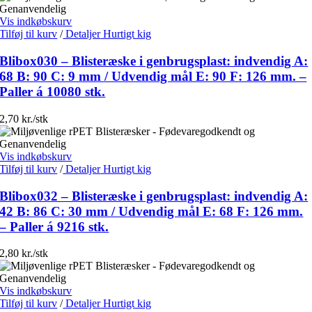
Vis indkøbskurv
Tilføj til kurv
/
Detaljer
Hurtigt kig
Blibox030 – Blisteræske i genbrugsplast: indvendig A:
68 B: 90 C: 9 mm / Udvendig mål E: 90 F: 126 mm. –
Paller á 10080 stk.
2,70 kr./stk
Vis indkøbskurv
Tilføj til kurv
/
Detaljer
Hurtigt kig
Blibox032 – Blisteræske i genbrugsplast: indvendig A:
42 B: 86 C: 30 mm / Udvendig mål E: 68 F: 126 mm.
– Paller á 9216 stk.
2,80 kr./stk
Vis indkøbskurv
Tilføj til kurv
/
Detaljer
Hurtigt kig