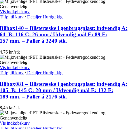
Vis indkøbskurv
Tilføj til kurv
/
Detaljer
Hurtigt kig
Blibox140 – Blisteræske i genbrugsplast: indvendig A:
64 B: 116 C: 26 mm / Udvendig mål E: 89 F:
157 mm. – Paller á 3240 stk.
4,76 kr./stk
Vis indkøbskurv
Tilføj til kurv
/
Detaljer
Hurtigt kig
Blibox081 – Blisteræske i genbrugsplast: indvendig A:
105 B: 145 C: 20 mm / Udvendig mål E: 132 F:
189 mm. – Paller á 2176 stk.
8,45 kr./stk
Vis indkøbskurv
Tilføj til kurv
/
Detaljer
Hurtigt kig