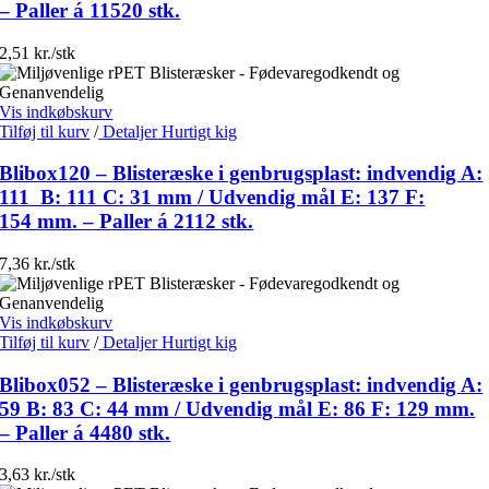
– Paller á 11520 stk.
2,51 kr./stk
Vis indkøbskurv
Tilføj til kurv
/
Detaljer
Hurtigt kig
Blibox120 – Blisteræske i genbrugsplast: indvendig A:
111 B: 111 C: 31 mm / Udvendig mål E: 137 F:
154 mm. – Paller á 2112 stk.
7,36 kr./stk
Vis indkøbskurv
Tilføj til kurv
/
Detaljer
Hurtigt kig
Blibox052 – Blisteræske i genbrugsplast: indvendig A:
59 B: 83 C: 44 mm / Udvendig mål E: 86 F: 129 mm.
– Paller á 4480 stk.
3,63 kr./stk