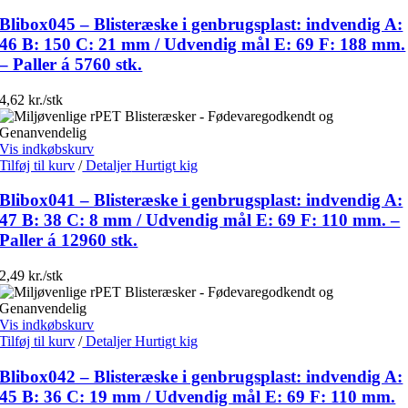
Blibox045 – Blisteræske i genbrugsplast: indvendig A:
46 B: 150 C: 21 mm / Udvendig mål E: 69 F: 188 mm.
– Paller á 5760 stk.
4,62 kr./stk
Vis indkøbskurv
Tilføj til kurv
/
Detaljer
Hurtigt kig
Blibox041 – Blisteræske i genbrugsplast: indvendig A:
47 B: 38 C: 8 mm / Udvendig mål E: 69 F: 110 mm. –
Paller á 12960 stk.
2,49 kr./stk
Vis indkøbskurv
Tilføj til kurv
/
Detaljer
Hurtigt kig
Blibox042 – Blisteræske i genbrugsplast: indvendig A:
45 B: 36 C: 19 mm / Udvendig mål E: 69 F: 110 mm.