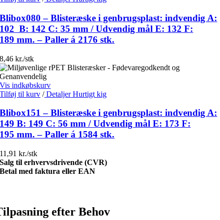
Blibox080 – Blisteræske i genbrugsplast: indvendig A:
102 B: 142 C: 35 mm / Udvendig mål E: 132 F:
189 mm. – Paller á 2176 stk.
8,46 kr./stk
Vis indkøbskurv
Tilføj til kurv
/
Detaljer
Hurtigt kig
Blibox151 – Blisteræske i genbrugsplast: indvendig A:
149 B: 149 C: 56 mm / Udvendig mål E: 173 F:
195 mm. – Paller á 1584 stk.
11,91 kr./stk
Salg til erhvervsdrivende (CVR)
Betal med faktura eller EAN
Tilpasning efter Behov