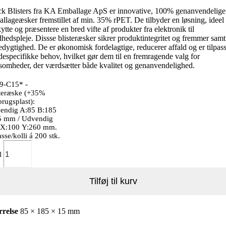
ck Blisters fra KA Emballage ApS er innovative, 100% genanvendelige
llageæsker fremstillet af min. 35% rPET. De tilbyder en løsning, ideel t
ytte og præsentere en bred vifte af produkter fra elektronik til
hedspleje. Dissse blisteræsker sikrer produktintegritet og fremmer samt
dygtighed. De er økonomisk fordelagtige, reducerer affald og er tilpass
especifikke behov, hvilket gør dem til en fremragende valg for
somheder, der værdsætter både kvalitet og genanvendelighed.
9-C15* -
steræske (+35%
rugsplast):
vendig A:85 B:185
5 mm / Udvendig
 X:100 Y:260 mm.
sse/kolli á 200 stk.
l
Tilføj til kurv
rrelse
85 × 185 × 15 mm