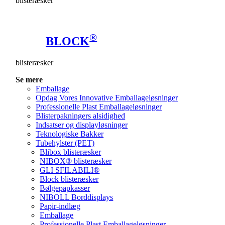
blisteræsker
®
BLOCK
blisteræsker
Se mere
Emballage
Opdag Vores Innovative Emballageløsninger
Professionelle Plast Emballageløsninger
Blisterpakningers alsidighed
Indsatser og displayløsninger
Teknologiske Bakker
Tubehylster (PET)
Blibox blisteræsker
NIBOX® blisteræsker
GLI SFILABILI®
Block blisteræsker
Bølgepapkasser
NIBOLL Borddisplays
Papir-indlæg
Emballage
Professionelle Plast Emballageløsninger