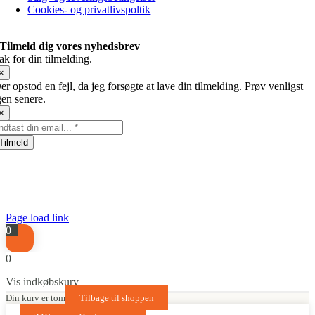
Cookies- og privatlivspoltik
Tilmeld dig vores nyhedsbrev
ak for din tilmelding.
×
er opstod en fejl, da jeg forsøgte at lave din tilmelding. Prøv venligst
gen senere.
×
Tilmeld
Page load link
0
0
Vis indkøbskurv
Din kurv er tom
Tilbage til shoppen