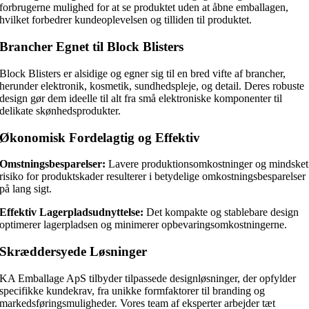
forbrugerne mulighed for at se produktet uden at åbne emballagen,
hvilket forbedrer kundeoplevelsen og tilliden til produktet.
Brancher Egnet til Block Blisters
Block Blisters er alsidige og egner sig til en bred vifte af brancher,
herunder elektronik, kosmetik, sundhedspleje, og detail. Deres robuste
design gør dem ideelle til alt fra små elektroniske komponenter til
delikate skønhedsprodukter.
Økonomisk Fordelagtig og Effektiv
Omstningsbesparelser:
Lavere produktionsomkostninger og mindsket
risiko for produktskader resulterer i betydelige omkostningsbesparelser
på lang sigt.
Effektiv Lagerpladsudnyttelse:
Det kompakte og stablebare design
optimerer lagerpladsen og minimerer opbevaringsomkostningerne.
Skræddersyede Løsninger
KA Emballage ApS tilbyder tilpassede designløsninger, der opfylder
specifikke kundekrav, fra unikke formfaktorer til branding og
markedsføringsmuligheder. Vores team af eksperter arbejder tæt