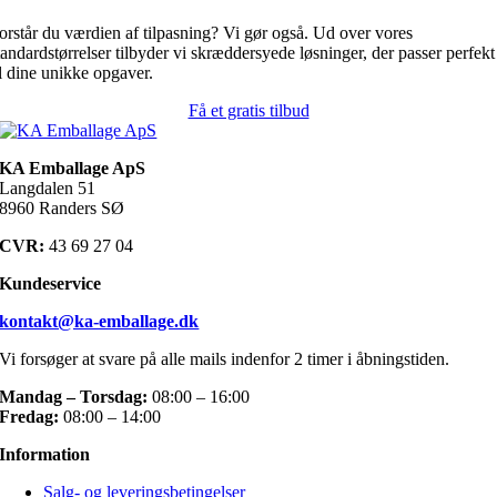
orstår du værdien af tilpasning? Vi gør også. Ud over vores
tandardstørrelser tilbyder vi skræddersyede løsninger, der passer perfekt
il dine unikke opgaver.
Få et gratis tilbud
KA Emballage ApS
Langdalen 51
8960 Randers SØ
CVR:
43 69 27 04
Kundeservice
kontakt@ka-emballage.dk
Vi forsøger at svare på alle mails indenfor 2 timer i åbningstiden.
Mandag – Torsdag:
08:00 – 16:00
Fredag:
08:00 – 14:00
Information
Salg- og leveringsbetingelser