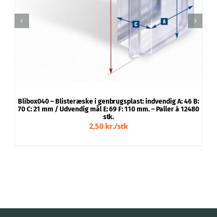
Blibox040 – Blisteræske i genbrugsplast: indvendig A: 46 B:
B
70 C: 21 mm / Udvendig mål E: 69 F: 110 mm. – Paller á 12480
9
stk.
2,50 kr./stk