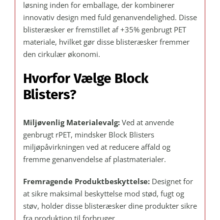
løsning inden for emballage, der kombinerer
á
innovativ design med fuld genanvendelighed. Disse
720
blisteræsker er fremstillet af +35% genbrugt PET
stk.
materiale, hvilket gør disse blisteræsker fremmer
antal
den cirkulær økonomi.
Hvorfor Vælge Block
Blisters?
Miljøvenlig Materialevalg:
Ved at anvende
genbrugt rPET, mindsker Block Blisters
miljøpåvirkningen ved at reducere affald og
fremme genanvendelse af plastmaterialer.
Fremragende Produktbeskyttelse:
Designet for
at sikre maksimal beskyttelse mod stød, fugt og
støv, holder disse blisteræsker dine produkter sikre
fra produktion til forbruger.