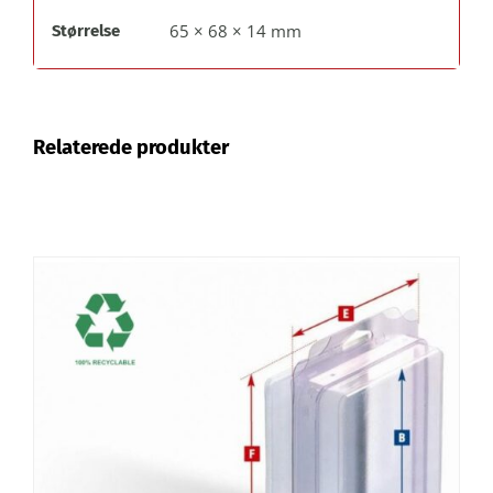
65 × 68 × 14 mm
Størrelse
Relaterede produkter
TILFØJ TIL KURV
/
DETALJER