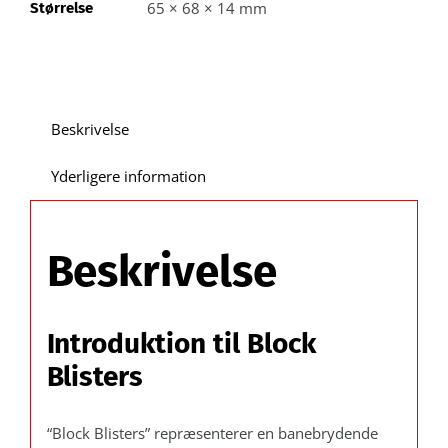
65 × 68 × 14 mm
Størrelse
Blisteræske
(+35%
genbrugsplast):
indvendig
A:
Beskrivelse
65
B:
Yderligere information
68
C:
14 mm
Beskrivelse
/
Udvendig
mål
Introduktion til Block
X:
85 Y:
Blisters
107 mm.
–
“Block Blisters” repræsenterer en banebrydende
Kasse/kolli