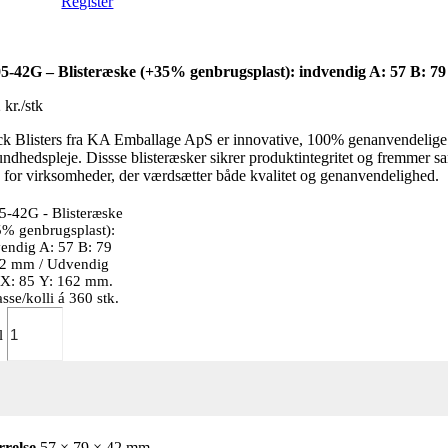
Register
5-42G – Blisteræske (+35% genbrugsplast): indvendig A: 57 B: 79 
 kr./stk
k Blisters fra KA Emballage ApS er innovative, 100% genanvendelige emb
sundhedspleje. Dissse blisteræsker sikrer produktintegritet og fremmer 
 for virksomheder, der værdsætter både kvalitet og genanvendelighed.
5-42G - Blisteræske
5% genbrugsplast):
endig A: 57 B: 79
42 mm / Udvendig
 X: 85 Y: 162 mm.
sse/kolli á 360 stk.
l
rrelse
57 × 79 × 42 mm