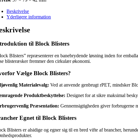
Beskrivelse
Yderligere information
eskrivelse
troduktion til Block Blisters
lock Blisters” repræsenterer en banebrydende løsning inden for emballa
sse blisteræsker fremmer den cirkulær økonomi.
orfor Vælge Block Blisters?
ljøvenlig Materialevalg:
Ved at anvende genbrugt rPET, mindsker Block
emragende Produktbeskyttelse:
Designet for at sikre maksimal beskytt
rbrugervenlig Præsentation:
Gennemsigtigheden giver forbrugerne mul
ancher Egnet til Block Blisters
ck Blisters er alsidige og egner sig til en bred vifte af brancher, herun
ønhedsprodukter.