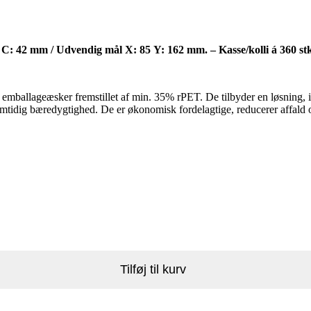
C: 42 mm / Udvendig mål X: 85 Y: 162 mm. – Kasse/kolli á 360 stk
allageæsker fremstillet af min. 35% rPET. De tilbyder en løsning, ideel
samtidig bæredygtighed. De er økonomisk fordelagtige, reducerer affald 
Tilføj til kurv