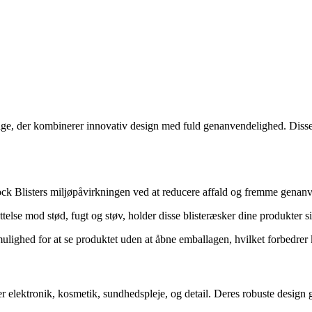
ge, der kombinerer innovativ design med fuld genanvendelighed. Disse 
 Blisters miljøpåvirkningen ved at reducere affald og fremme genanven
else mod stød, fugt og støv, holder disse blisteræsker dine produkter sik
ighed for at se produktet uden at åbne emballagen, hvilket forbedrer ku
der elektronik, kosmetik, sundhedspleje, og detail. Deres robuste design g