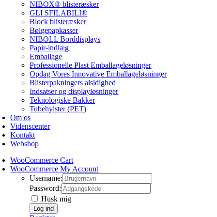
NIBOX® blisteræsker
GLI SFILABILI®
Block blisteræsker
Bølgepapkasser
NIBOLL Borddisplays
Papir-indlæg
Emballage
Professionelle Plast Emballageløsninger
Opdag Vores Innovative Emballageløsninger
Blisterpakningers alsidighed
Indsatser og displayløsninger
Teknologiske Bakker
Tubehylster (PET)
Om os
Videnscenter
Kontakt
Webshop
WooCommerce Cart
WooCommerce My Account
Username:
Password:
Husk mig