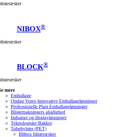
blisteræsker
®
NIBOX
blisteræsker
®
BLOCK
blisteræsker
Se mere
Emballage
Opdag Vores Innovative Emballageløsninger
Professionelle Plast Emballageløsninger
Blisterpakningers alsidighed
Indsatser og displayløsninger
Teknologiske Bakker
Tubehylster (PET)
Blibox blisteræsker