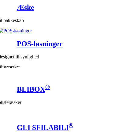
Æske
til pakkeskab
POS-løsninger
designet til synlighed
Blisteræsker
®
BLIBOX
blisteræsker
®
GLI SFILABILI