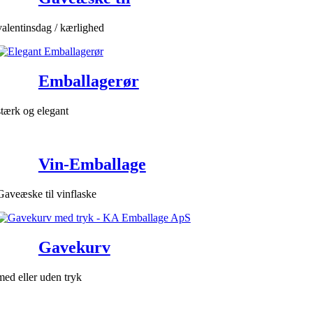
valentinsdag / kærlighed
Emballagerør
stærk og elegant
Vin-Emballage
Gaveæske til vinflaske
Gavekurv
med eller uden tryk