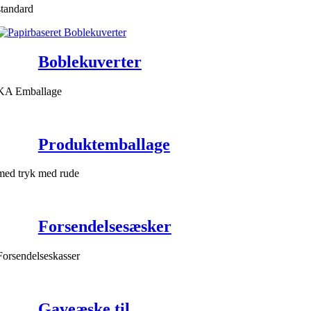
standard
Boblekuverter
KA Emballage
Produktemballage
med tryk med rude
Forsendelsesæsker
Forsendelseskasser
Gaveæske til