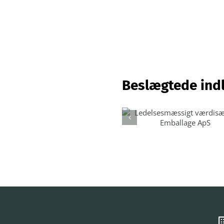
Beslægtede ind
Ledelsesmæssig
værdisæt – KA
Emballage ApS