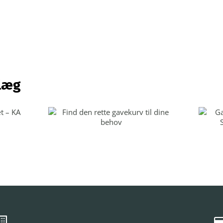
læg
t
Find den rette
gavekurv til dine
v
behov