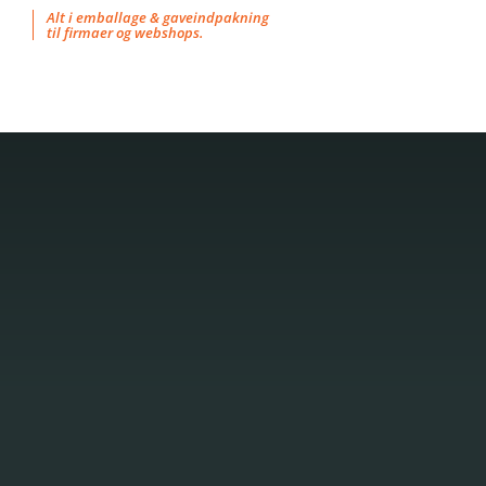
Skip
Alt i emballage & gaveindpakning
til firmaer og webshops.
to
content