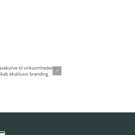
Gavekurve til
irksomheder – Skab
eksklusiv branding