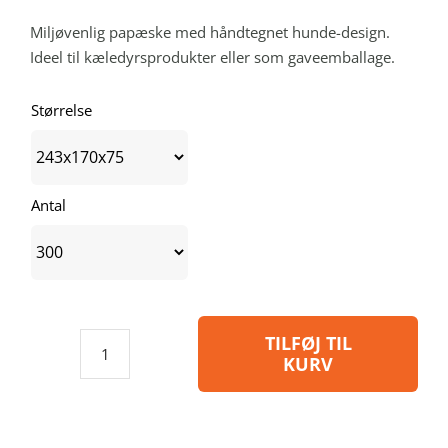
Miljøvenlig papæske med håndtegnet hunde-design.
Ideel til kæledyrsprodukter eller som gaveemballage.
Størrelse
Antal
TILFØJ TIL
KURV
Emballage
med
tryk
-