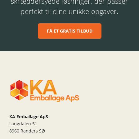
skræddersyede løsninger, der passer
perfekt til dine unikke opgaver.
FÅ ET GRATIS TILBUD
KA Emballage ApS
Langdalen 51
8960 Randers SØ