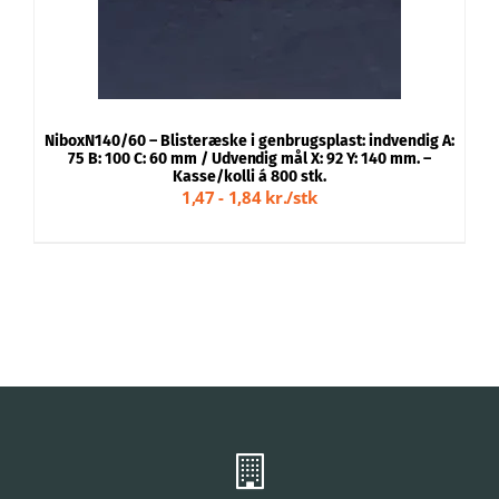
N
NiboxN140/60 – Blisteræske i genbrugsplast: indvendig A:
1
75 B: 100 C: 60 mm / Udvendig mål X: 92 Y: 140 mm. –
Kasse/kolli á 800 stk.
1,47 - 1,84 kr./stk