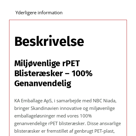
B:
310
Yderligere information
C:
50 mm
/
Beskrivelse
Udvendig
mål
X:
Miljøvenlige rPET
100 Y:
340 mm.
Blisteræsker – 100%
–
Genanvendelig
Kasse/kolli
á
KA Emballage ApS, i samarbejde med NBC Niada,
300
bringer Skandinavien innovative og miljøvenlige
stk.
emballageløsninger med vores 100%
antal
genanvendelige rPET blisteræsker. Disse ansvarlige
blisteræsker er fremstillet af genbrugt PET-plast,