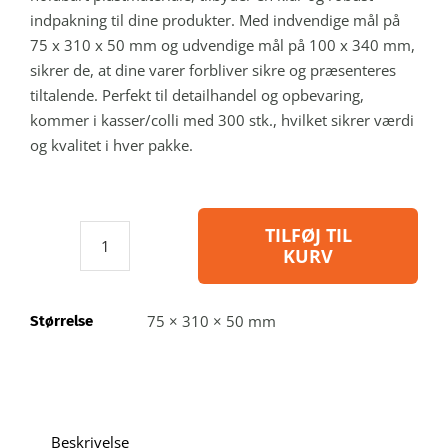
indpakning til dine produkter. Med indvendige mål på
75 x 310 x 50 mm og udvendige mål på 100 x 340 mm,
sikrer de, at dine varer forbliver sikre og præsenteres
tiltalende. Perfekt til detailhandel og opbevaring,
kommer i kasser/colli med 300 stk., hvilket sikrer værdi
og kvalitet i hver pakke.
TILFØJ TIL
KURV
NiboxN110/50
-
Blisteræske
75 × 310 × 50 mm
Størrelse
i
genbrugsplast:
indvendig
A:
75
Beskrivelse