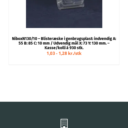
NiboxN130/10 – Blisteræske i genbrugsplast: indvendig A:
55 B: 85 C: 10 mm / Udvendig mål X: 73 Y: 130 mm. –
Kasse/kolli á 930 stk.
1,03 - 1,28 kr./stk