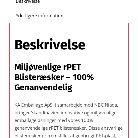
Beskrivelse
110
C:
Yderligere information
12 mm
/
Udvendig
Beskrivelse
mål
X:
65 Y:
Miljøvenlige rPET
145 mm.
–
Blisteræsker – 100%
Kasse/kolli
Genanvendelig
á
1.150
KA Emballage ApS, i samarbejde med NBC Niada,
stk.
bringer Skandinavien innovative og miljøvenlige
antal
emballageløsninger med vores 100%
genanvendelige rPET blisteræsker. Disse ansvarlige
blisteræsker er fremstillet af genbrugt PET-plast,