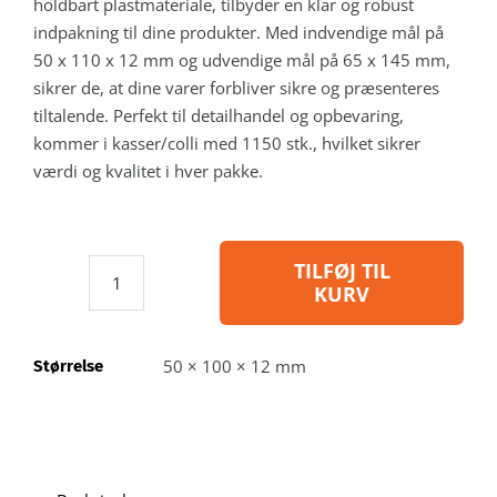
holdbart plastmateriale, tilbyder en klar og robust
indpakning til dine produkter. Med indvendige mål på
50 x 110 x 12 mm og udvendige mål på 65 x 145 mm,
sikrer de, at dine varer forbliver sikre og præsenteres
tiltalende. Perfekt til detailhandel og opbevaring,
kommer i kasser/colli med 1150 stk., hvilket sikrer
værdi og kvalitet i hver pakke.
TILFØJ TIL
KURV
NiboxF/12
-
Blisteræske
50 × 100 × 12 mm
Størrelse
i
genbrugsplast:
indvendig
A:
50 B: