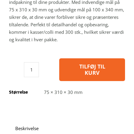
indpakning til dine produkter. Med indvendige mål på
75 x 310 x 30 mm og udvendige mål på 100 x 340 mm,
sikrer de, at dine varer forbliver sikre og præsenteres
tiltalende. Perfekt til detailhandel og opbevaring,
kommer i kasser/colli med 300 stk., hvilket sikrer værdi
og kvalitet i hver pakke.
TILFØJ TIL
KURV
NiboxN110/30
-
Blisteræske
75 × 310 × 30 mm
Størrelse
i
genbrugsplast:
indvendig
A:
75
Beskrivelse
B: