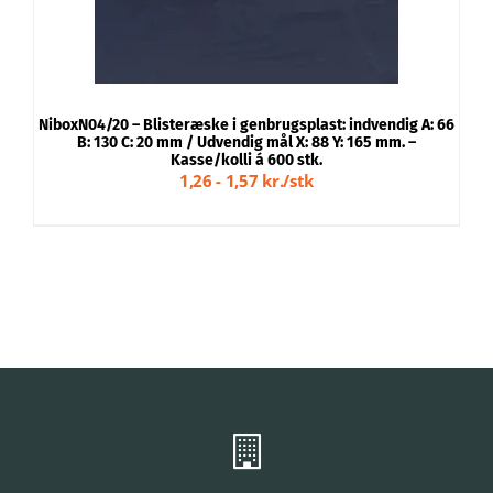
NiboxN04/20 – Blisteræske i genbrugsplast: indvendig A: 66
B: 130 C: 20 mm / Udvendig mål X: 88 Y: 165 mm. –
Kasse/kolli á 600 stk.
1,26 - 1,57 kr./stk