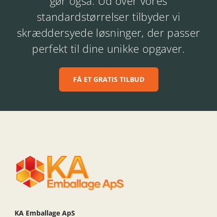
gør også. Ud over vores
standardstørrelser tilbyder vi
skræddersyede løsninger, der passer
perfekt til dine unikke opgaver.
FÅ ET GRATIS TILBUD
KA Emballage ApS