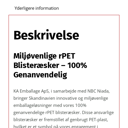
310
Yderligere information
C:
30 mm
/
Beskrivelse
Udvendig
mål
X:
Miljøvenlige rPET
100 Y:
340 mm.
Blisteræsker – 100%
–
Genanvendelig
Kasse/kolli
á
KA Emballage ApS, i samarbejde med NBC Niada,
300
bringer Skandinavien innovative og miljøvenlige
stk.
emballageløsninger med vores 100%
antal
genanvendelige rPET blisteræsker. Disse ansvarlige
blisteræsker er fremstillet af genbrugt PET-plast,
hvilket er et symbol på vores engagement i