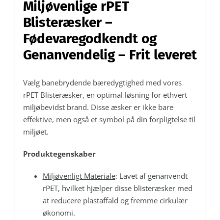
Miljøvenlige rPET
185 F:
296 mm.
Blisteræsker –
–
Fødevaregodkendt og
Paller
Genanvendelig – Frit leveret
á
880
stk.
Vælg banebrydende bæredygtighed med vores
antal
rPET Blisteræsker, en optimal løsning for ethvert
miljøbevidst brand. Disse æsker er ikke bare
effektive, men også et symbol på din forpligtelse til
miljøet.
Produktegenskaber
Miljøvenligt Materiale
: Lavet af genanvendt
rPET, hvilket hjælper disse blisteræsker med
at reducere plastaffald og fremme cirkulær
økonomi.