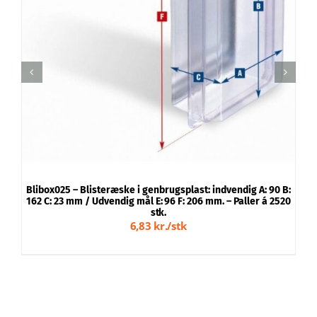
TILFØJ TIL KURV
/
DETALJER
Blibox025 – Blisteræske i genbrugsplast: indvendig A: 90 B:
B
162 C: 23 mm / Udvendig mål E: 96 F: 206 mm. – Paller á 2520
stk.
6,83 kr./stk