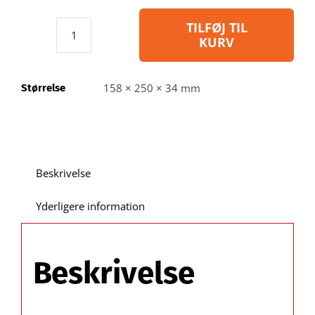
TILFØJ TIL
KURV
Blibox220
-
Blisteræske
158 × 250 × 34 mm
Størrelse
i
genbrugsplast
:
indvendig
A:
Beskrivelse
158 B:
250
Yderligere information
C:
34 mm
/
Beskrivelse
Udvendig
mål
E: