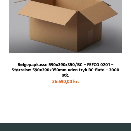
TILFØJ TIL KURV
/
DETALJER
Bølgepapkasse 590x390x350/BC – FEFCO 0201 –
Størrelse: 590x390x350mm uden tryk BC-flute – 3000
stk.
36.690,00
kr.