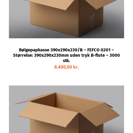
TILFØJ TIL KURV
/
DETALJER
Bølgepapkasse 390x290x230/B – FEFCO 0201 –
Størrelse: 390x290x230mm uden tryk B-flute – 3000
stk.
8.400,00
kr.
TILFØJ TIL KURV
/
DETALJER