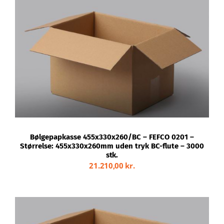
TILFØJ TIL KURV
/
DETALJER
Bølgepapkasse 455x330x260/BC – FEFCO 0201 –
Størrelse: 455x330x260mm uden tryk BC-flute – 3000
stk.
21.210,00
kr.