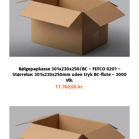
TILFØJ TIL KURV
/
DETALJER
Bølgepapkasse 301x230x250/BC – FEFCO 0201 –
Størrelse: 301x230x250mm uden tryk BC-flute – 3000
stk.
11.760,00
kr.