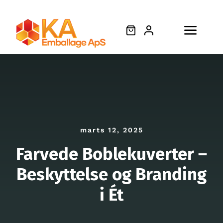
Skip
to
content
Toggl
Søg
Navig
efter:
Forside
marts 12, 2025
Produkter
Farvede Boblekuverter –
Om os
Beskyttelse og Branding
i Ét
Videnscenter