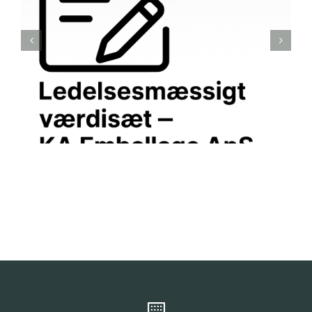
Ledelsesmæssigt værdisæt – KA
Emballage ApS