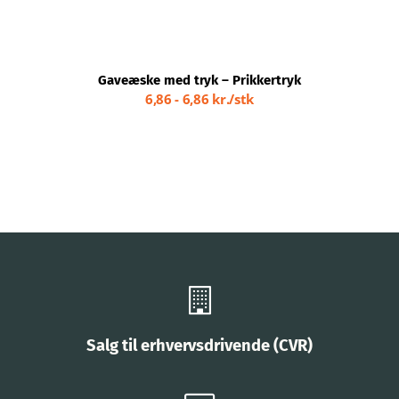
KAN
Kontakt
VÆLGES
PÅ
VARESIDEN
Webshop
Gaveæske med tryk – Prikkertryk
6,86 - 6,86 kr./stk
Salg til erhvervsdrivende (CVR)