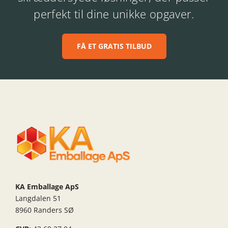
perfekt til dine unikke opgaver.
FÅ ET GRATIS TILBUD
KA Emballage ApS
Langdalen 51
8960 Randers SØ