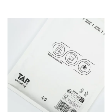
Miljøvenlige & FSC-certificerede
Boblekuverter – Bæredygtig
emballage
Tips & Tricks