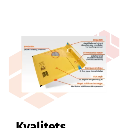
Kvalitets Boblekuverter til
Konkurrencedygtige Priser
Tips & Tricks
Kvalitets