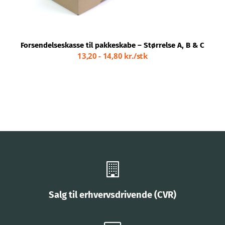
KAN
Kontakt
VÆLGES
PÅ
VARESIDEN
Webshop
Forsendelseskasse til pakkeskabe – Størrelse A, B & C
13,20 - 14,80 kr./stk
Salg til erhvervsdrivende (CVR)