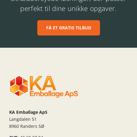
perfekt til dine unikke opgaver.
FÅ ET GRATIS TILBUD
KA Emballage ApS
Langdalen 51
8960 Randers SØ