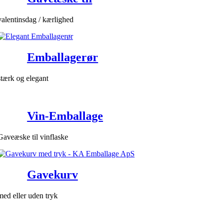
valentinsdag / kærlighed
Emballagerør
stærk og elegant
Vin-Emballage
Gaveæske til vinflaske
Gavekurv
med eller uden tryk