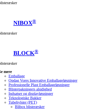
blisteræsker
®
NIBOX
blisteræsker
®
BLOCK
blisteræsker
Se mere
Emballage
Opdag Vores Innovative Emballageløsninger
Professionelle Plast Emballageløsninger
Blisterpakningers alsidighed
Indsatser og displayløsninger
Teknologiske Bakker
Tubehylster (PET)
Blibox blisteræsker