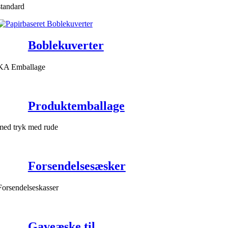
standard
Boblekuverter
KA Emballage
Produktemballage
med tryk med rude
Forsendelsesæsker
Forsendelseskasser
Gaveæske til