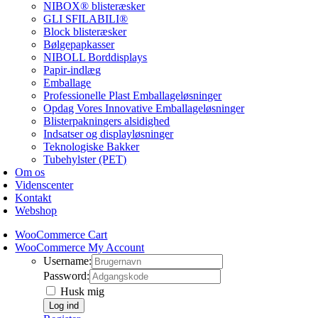
NIBOX® blisteræsker
GLI SFILABILI®
Block blisteræsker
Bølgepapkasser
NIBOLL Borddisplays
Papir-indlæg
Emballage
Professionelle Plast Emballageløsninger
Opdag Vores Innovative Emballageløsninger
Blisterpakningers alsidighed
Indsatser og displayløsninger
Teknologiske Bakker
Tubehylster (PET)
Om os
Videnscenter
Kontakt
Webshop
WooCommerce Cart
WooCommerce My Account
Username:
Password:
Husk mig