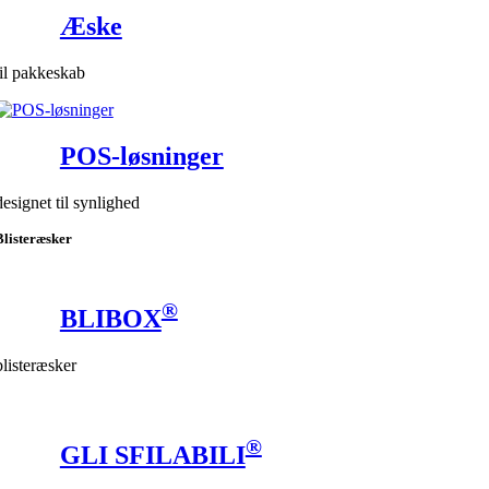
Æske
til pakkeskab
POS-løsninger
designet til synlighed
Blisteræsker
®
BLIBOX
blisteræsker
®
GLI SFILABILI