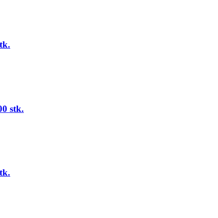
tk.
0 stk.
tk.