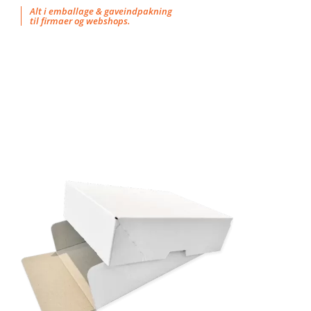
Skip
Alt i emballage & gaveindpakning
til firmaer og webshops.
to
content
HURTIGT KIG