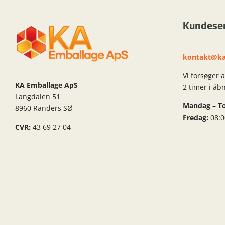
Kundeser
kontakt@ka
Vi forsøger 
KA Emballage ApS
2 timer i åb
Langdalen 51
Mandag – To
8960 Randers SØ
Fredag:
08:0
CVR:
43 69 27 04